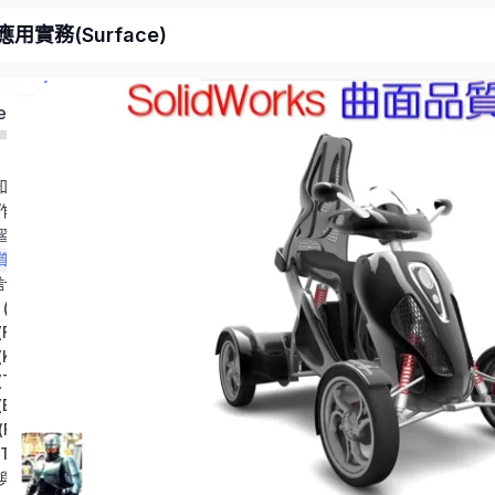
應用實務(Surface)
ed
第54-1章 曲面認知與演進【PPT】(Surface Cognition and Evolution)
第54-2章 曲面製作方式【PPT】(Surface Creation Methods)
第54-3章 曲面學習方向【PPT】(Surface Learning Direction)
第54-5章 曲面品質與檢查實務【PPT】(Surface Quality and Inspection Practices)
第54-4章 曲面設計探討【PPT】(Surface Design Discussion)
urface – Extension)
atten Surface)
it Surface)
rim Surface)
oundary Surface)
ll Surface)
hicken Surface)
第62章 偏移/中間與加厚除料 (Offset/Mid and Thicken Cut)