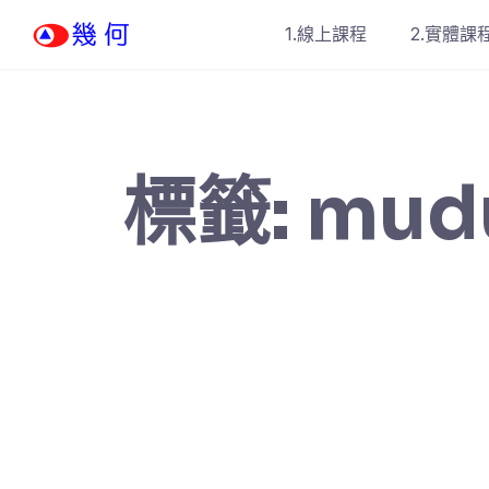
Skip
1.線上課程
2.實體課
to
content
標籤:
mud