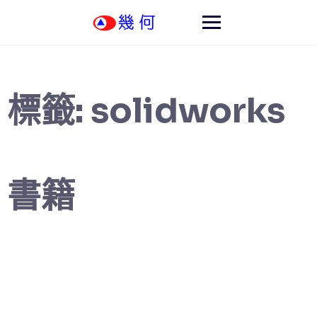
Skip
to
content
標籤:
solidworks
書籍