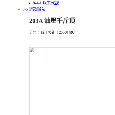
8-4-1 以工代課
8-5 退款辦法
203A 油壓千斤頂
分類：
線上技術士20800-99乙