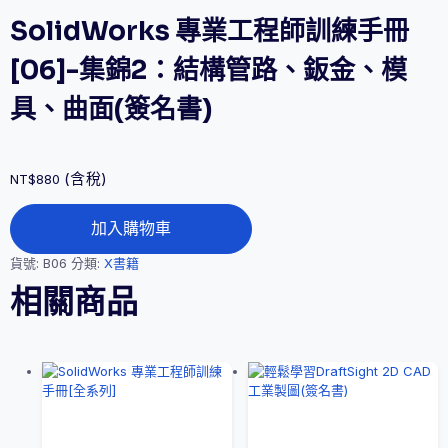
SolidWorks 專業工程師訓練手冊
[06]-集錦2：結構管路、鈑金、模
具、曲面(簽名書)
(含稅)
NT$
880
SolidWorks
加入購物車
專
業
貨號:
B06
分類:
X書籍
工
程
相關商品
師
訓
練
手
冊
[06]-
集
錦