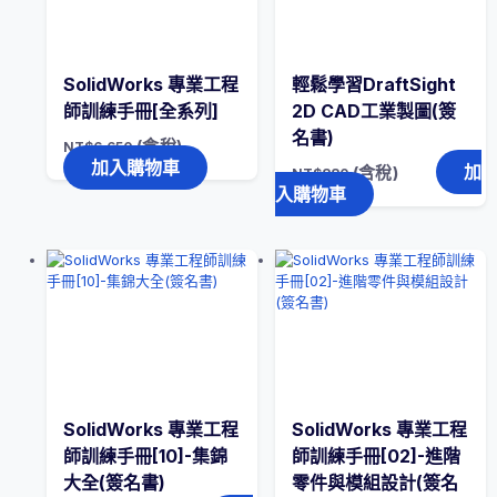
2：
結
構
管
SolidWorks 專業工程
輕鬆學習DraftSight
路、
師訓練手冊[全系列]
2D CAD工業製圖(簽
鈑
名書)
金、
(含稅)
NT$
6,650
模
加入購物車
加
(含稅)
NT$
880
具、
入購物車
曲
面
(簽
名
書)
數
量
SolidWorks 專業工程
SolidWorks 專業工程
師訓練手冊[10]-集錦
師訓練手冊[02]-進階
大全(簽名書)
零件與模組設計(簽名