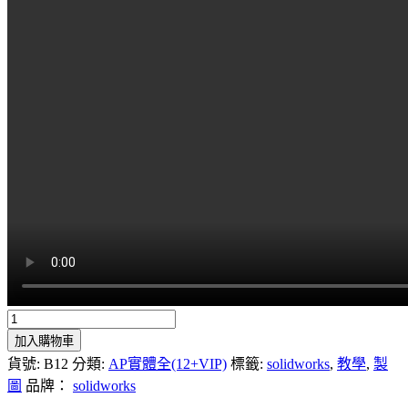
AP3
工
加入購物車
程
貨號:
B12
分類:
AP實體全(12+VIP)
標籤:
solidworks
,
教學
,
製
師
圖
品牌：
solidworks
與