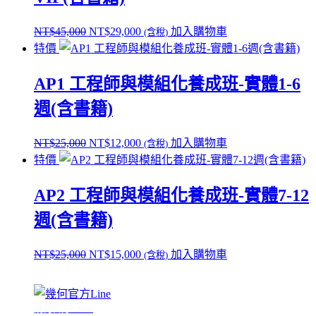
原
目
NT$
45,000
NT$
29,000
加入購物車
(含稅)
始
前
特價
價
價
AP1 工程師與模組化養成班-實體1-6
格：
格：
NT$45,000。
NT$29,000。
週(含書籍)
原
目
NT$
25,000
NT$
12,000
加入購物車
(含稅)
始
前
特價
價
價
AP2 工程師與模組化養成班-實體7-12
格：
格：
NT$25,000。
NT$12,000。
週(含書籍)
原
目
NT$
25,000
NT$
15,000
加入購物車
(含稅)
始
前
價
價
格：
格：
幾何官方Line