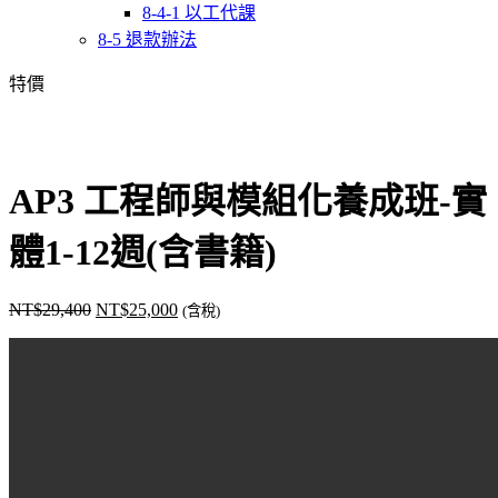
8-4-1 以工代課
8-5 退款辦法
特價
AP3 工程師與模組化養成班-實
體1-12週(含書籍)
NT$
29,400
NT$
25,000
(含稅)
原
目
始
前
價
價
格：
格：
NT$29,400。
NT$25,000。