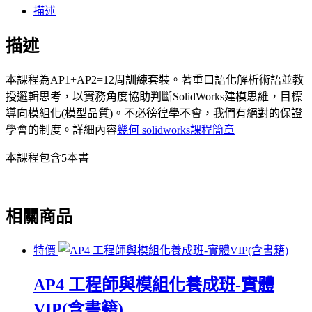
描述
模
組
描述
化
養
本課程為AP1+AP2=12周訓練套裝。著重口語化解析術語並教
成
授邏輯思考，以實務角度協助判斷SolidWorks建模思維，目標
班-
導向模組化(模型品質)。不必徬徨學不會，我們有絕對的保證
實
學會的制度。詳細內容
幾何 solidworks課程簡章
體
1-
12
本課程包含5本書
週
(含
書
相關商品
籍)
數
特價
量
AP4 工程師與模組化養成班-實體
VIP(含書籍)