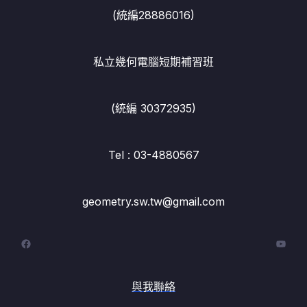
(統編28886016)
私立幾何電腦短期補習班
(統編 30372935)
Tel : 03-4880567
geometry.sw.tw@gmail.com
Facebook
YouT
與我聯絡