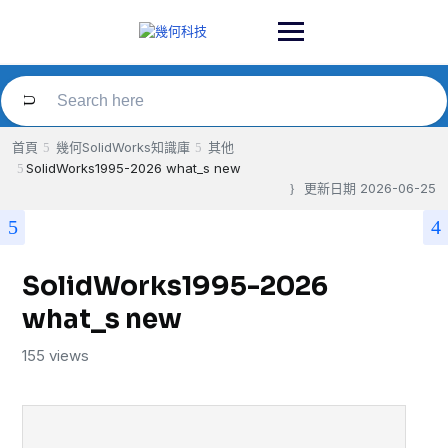
Skip
to
content
首頁
幾何SolidWorks知識庫
其他
SolidWorks1995-2026 what_s new
更新日期
2026-06-25
SolidWorks1995-2026
what_s new
155 views