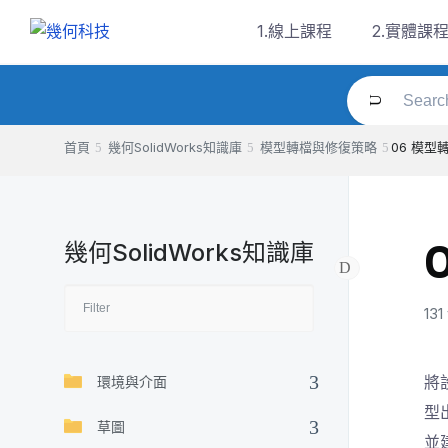
Skip
1.線上課程
2.實體課
to
content
首頁
幾何SolidWorks知識庫
模型轉檔與修復策略
06 模型
幾何SolidWorks知識庫
131
將
環境與介面
型
草圖
並