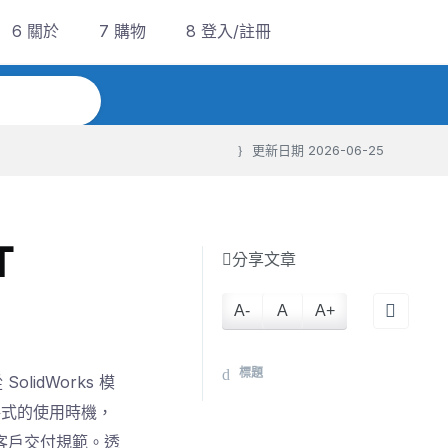
6 關於
7 購物
8 登入/註冊
更新日期
2026-06-25
T
分享文章
A-
A
A+
標題
idWorks 模
 等格式的使用時機，
客戶交付規範。透