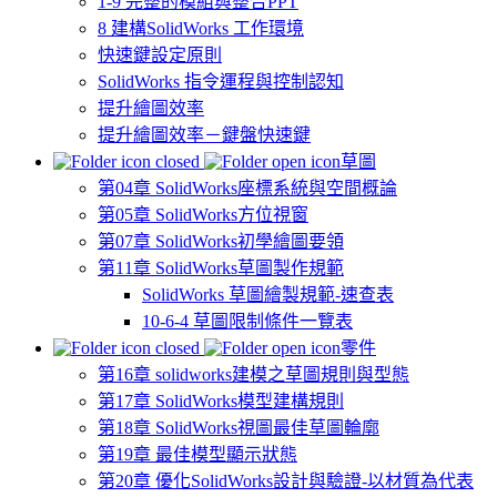
1-9 完整的模組與整合PPT
8 建構SolidWorks 工作環境
快速鍵設定原則
SolidWorks 指令運程與控制認知
提升繪圖效率
提升繪圖效率－鍵盤快速鍵
草圖
第04章 SolidWorks座標系統與空間概論
第05章 SolidWorks方位視窗
第07章 SolidWorks初學繪圖要領
第11章 SolidWorks草圖製作規範
SolidWorks 草圖繪製規範-速查表
10-6-4 草圖限制條件一覽表
零件
第16章 solidworks建模之草圖規則與型態
第17章 SolidWorks模型建構規則
第18章 SolidWorks視圖最佳草圖輪廓
第19章 最佳模型顯示狀態
第20章 優化SolidWorks設計與驗證-以材質為代表