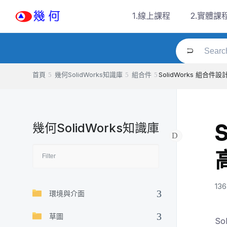
Skip
1.線上課程
2.實體課
to
content
首頁
幾何SolidWorks知識庫
組合件
SolidWorks 組合件
幾何SolidWorks知識庫
136
環境與介面
草圖
S