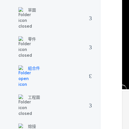
草圖
零件
組合件
工程圖
熔接