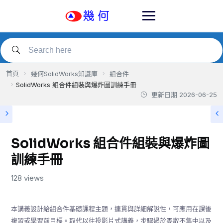
Skip
to
content
首頁
幾何SolidWorks知識庫
組合件
SolidWorks 組合件組裝與爆炸圖訓練手冊
更新日期
2026-06-25
SolidWorks 組合件組裝與爆炸圖
訓練手冊
128 views
本講義設計給組合件基礎課程主題，連貫與詳細解說性，可應用在課後
複習或學習前目標。取代以往投影片式講義，步驟過於零散不集中以及