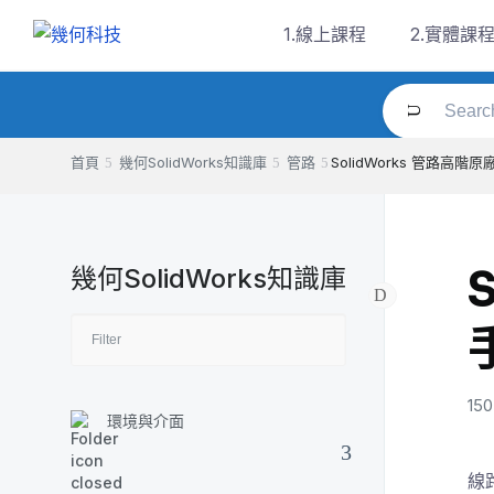
Skip
1.線上課程
2.實體課
to
content
首頁
幾何SolidWorks知識庫
管路
SolidWorks 管路高階
幾何SolidWorks知識庫
150
環境與介面
線