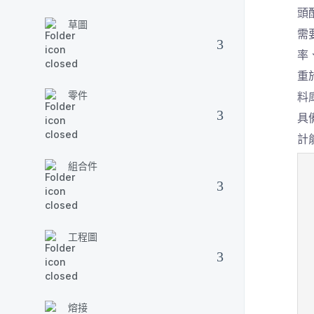
頭
草圖
需
率
重
零件
料
具
計
組合件
工程圖
熔接