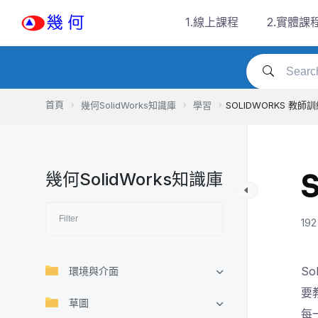
Skip
1.線上課程
2.實體課
to
content
首頁
幾何SolidWorks知識庫
學習
SOLIDWORKS 教師
幾何SolidWorks知識庫
192
S
環境與介面
要
草圖
每