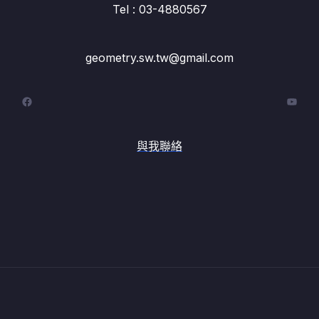
Tel : 03-4880567
geometry.sw.tw@gmail.com
Facebook
YouT
與我聯絡