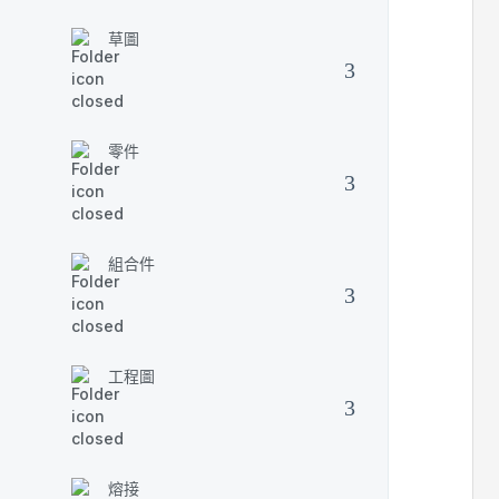
草圖
零件
組合件
工程圖
熔接